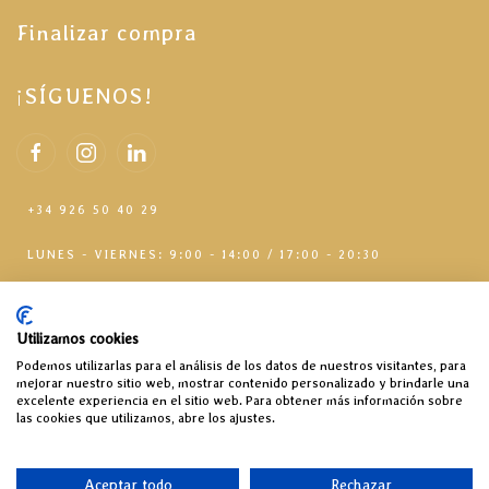
Finalizar compra
¡SÍGUENOS!
+34 926 50 40 29
LUNES - VIERNES: 9:00 - 14:00 / 17:00 - 20:30
Utilizamos cookies
Podemos utilizarlas para el análisis de los datos de nuestros visitantes, para
mejorar nuestro sitio web, mostrar contenido personalizado y brindarle una
excelente experiencia en el sitio web. Para obtener más información sobre
las cookies que utilizamos, abre los ajustes.
2026 © RAMARSAN S.L - Todos los derechos reservados
Fabricado con
desde
Tomelloso, Ciudad Real, España
Aceptar todo
Rechazar