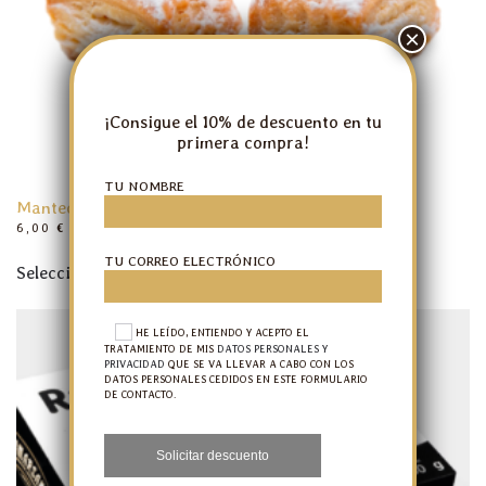
pueden
elegir
en
la
página
¡Consigue el 10% de descuento en tu
de
primera compra!
producto
TU NOMBRE
Mantecado hojaldrito manchego
RANGO
6,00
€
-
7,80
€
IVA INCLUIDO
DE
Este
TU CORREO ELECTRÓNICO
PRECIOS:
Seleccionar opciones
producto
DESDE
6,00 €
tiene
HASTA
7,80 €
múltiples
HE LEÍDO, ENTIENDO Y ACEPTO EL
TRATAMIENTO DE MIS
DATOS PERSONALES Y
variantes.
PRIVACIDAD
QUE SE VA LLEVAR A CABO CON LOS
DATOS PERSONALES CEDIDOS EN ESTE FORMULARIO
Las
DE CONTACTO.
opciones
se
pueden