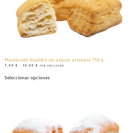
pueden
elegir
en
la
página
de
producto
Mantecado hojaldre sin azúcar artesano 750 g
RANGO
7,00
€
-
10,00
€
IVA INCLUIDO
DE
Este
PRECIOS:
Seleccionar opciones
producto
DESDE
7,00 €
tiene
HASTA
10,00 €
múltiples
variantes.
Las
opciones
se