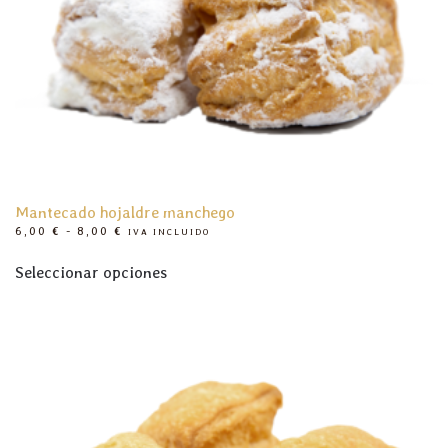
Mantecado hojaldre manchego
RANGO
6,00
€
-
8,00
€
IVA INCLUIDO
DE
Este
PRECIOS:
Seleccionar opciones
producto
DESDE
6,00 €
tiene
HASTA
8,00 €
múltiples
variantes.
Las
opciones
se