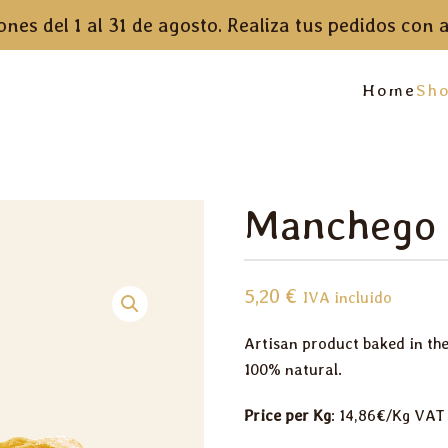
nes del 1 al 31 de agosto. Realiza tus pedidos con a
Home
Sh
Manchego 
5,20
€
IVA incluido
Artisan product baked in the
100% natural.
Price per Kg
: 14,86€/Kg VAT 