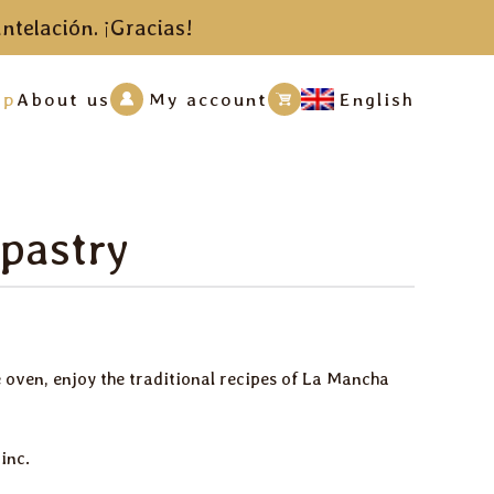
ntelación. ¡Gracias!
op
About us
My account
English
pastry
 oven, enjoy the traditional recipes of La Mancha
inc.