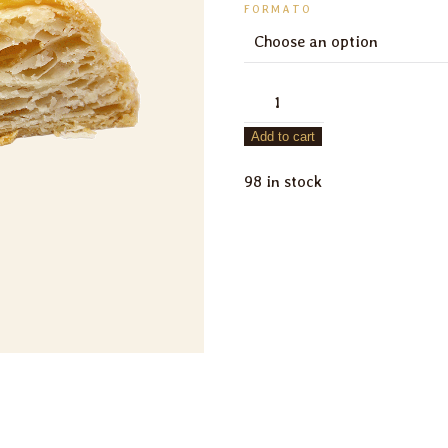
FORMATO
Manchego
pastry
Add to cart
quantity
98 in stock