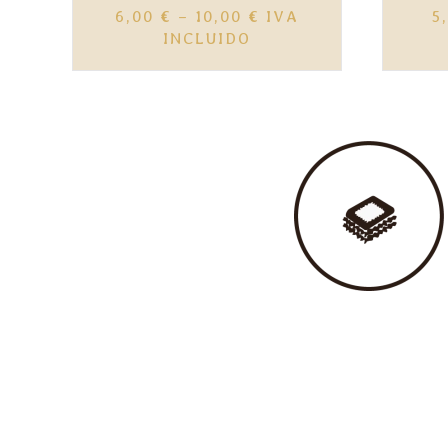
PRICE
6,00
€
–
10,00
€
IVA
5
RANGE:
INCLUIDO
6,00 €
THROUGH
10,00 €